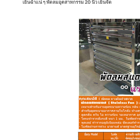
เย็นฉ่ำแน่ ๆ พัดลมอุตสาหกรรม 20 นิ้ว เย็นจัด