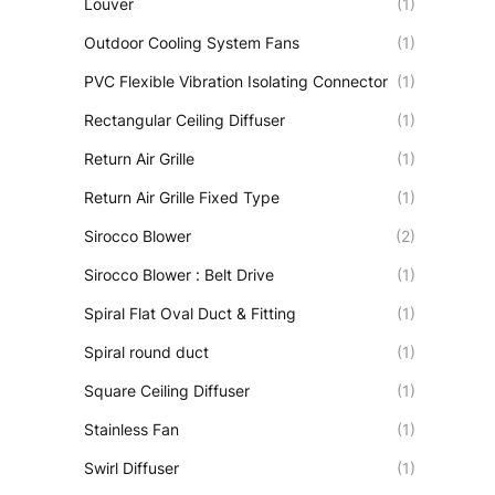
Louver
(1)
Outdoor Cooling System Fans
(1)
PVC Flexible Vibration Isolating Connector
(1)
Rectangular Ceiling Diffuser
(1)
Return Air Grille
(1)
Return Air Grille Fixed Type
(1)
Sirocco Blower
(2)
Sirocco Blower : Belt Drive
(1)
Spiral Flat Oval Duct & Fitting
(1)
Spiral round duct
(1)
Square Ceiling Diffuser
(1)
Stainless Fan
(1)
Swirl Diffuser
(1)