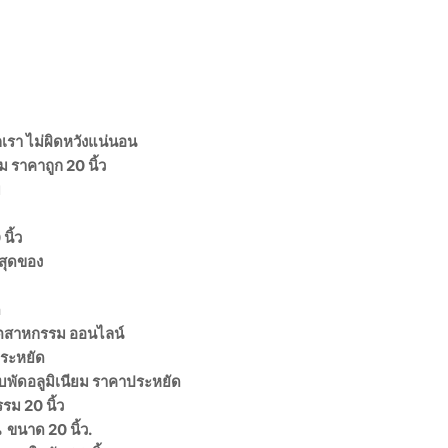
กเรา ไม่ผิดหวังแน่นอน
 ราคาถูก 20 นิ้ว
บ
นิ้ว
าสุดของ
ด
มอุตสาหกรรม ออนไลน์
ประหยัด
บพัดอลูมิเนียม ราคาประหยัด
รม 20 นิ้ว
 ขนาด 20 นิ้ว.