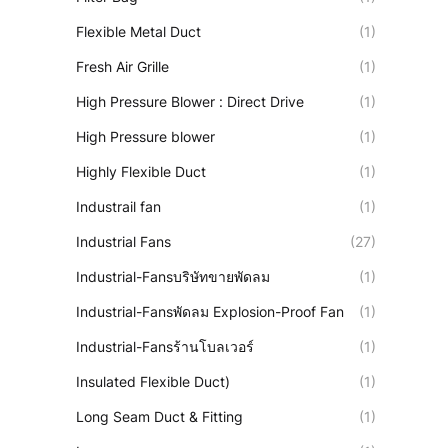
Flexible Metal Duct
(1)
Fresh Air Grille
(1)
High Pressure Blower : Direct Drive
(1)
High Pressure blower
(1)
Highly Flexible Duct
(1)
Industrail fan
(1)
Industrial Fans
(27)
Industrial-Fansบริษัทขายพัดลม
(1)
Industrial-Fansพัดลม Explosion-Proof Fan
(1)
Industrial-Fansร้านโบลเวอร์
(1)
Insulated Flexible Duct)
(1)
Long Seam Duct & Fitting
(1)