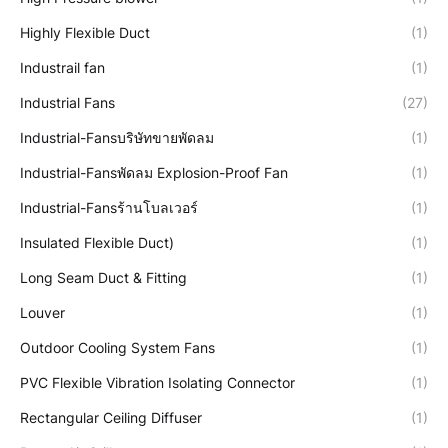
Highly Flexible Duct
(1)
Industrail fan
(1)
Industrial Fans
(27)
Industrial-Fansบริษัทขายพัดลม
(1)
Industrial-Fansพัดลม Explosion-Proof Fan
(1)
Industrial-Fansร้านโบลเวอร์
(1)
Insulated Flexible Duct)
(1)
Long Seam Duct & Fitting
(1)
Louver
(1)
Outdoor Cooling System Fans
(1)
PVC Flexible Vibration Isolating Connector
(1)
Rectangular Ceiling Diffuser
(1)