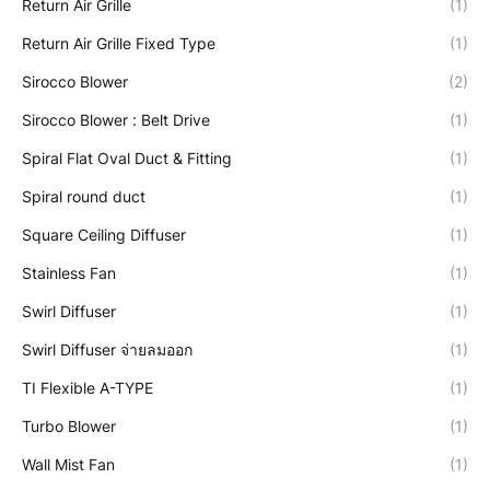
Return Air Grille
(1)
Return Air Grille Fixed Type
(1)
Sirocco Blower
(2)
Sirocco Blower : Belt Drive
(1)
Spiral Flat Oval Duct & Fitting
(1)
Spiral round duct
(1)
Square Ceiling Diffuser
(1)
Stainless Fan
(1)
Swirl Diffuser
(1)
Swirl Diffuser จ่ายลมออก
(1)
TI Flexible A-TYPE
(1)
Turbo Blower
(1)
Wall Mist Fan
(1)