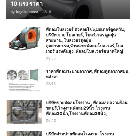
10 แรง ราคา
by
kajaikaopost
-
12:16
พัดลมโบลเวอร์ ตัวหอยโข่ง,มอเตอร์ดูดควัน,
บริษัท ขาย โบลเวอร์, โบลว์เวอร ดูดฝุ่น
สายพาน, โบลเวอรดูดฝุ่น
อุตสาหกรรม,จำหน่าย พัดลมโบลเวอร์,โบล
เวอร์ แรงดันสูง, พัดลมโบลเวอร์ขนาดใหญ่
09:55
ราคาพัดลมระบายอากาศ, พัดลมดูดอากาศบน
หลังคา
22:43
บริษัทขายพัดลมโรงงาน , พัดลมลดความร้อน
ชลบุรี,โรงงานพัดลม29นิ้ว,โรงงาน
พัดลม30นิ้ว,โรงงานพัดลม36นิ้ว,
06:40
บริษัทจำหน่ายพัดลมโรงงาน ,โรงงาน