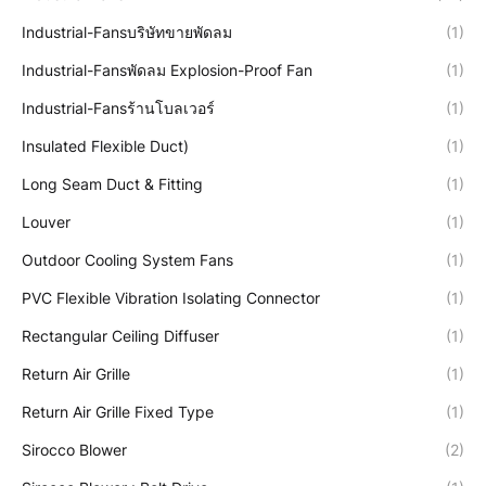
Industrial-Fansบริษัทขายพัดลม
(1)
Industrial-Fansพัดลม Explosion-Proof Fan
(1)
Industrial-Fansร้านโบลเวอร์
(1)
Insulated Flexible Duct)
(1)
Long Seam Duct & Fitting
(1)
Louver
(1)
Outdoor Cooling System Fans
(1)
PVC Flexible Vibration Isolating Connector
(1)
Rectangular Ceiling Diffuser
(1)
Return Air Grille
(1)
Return Air Grille Fixed Type
(1)
Sirocco Blower
(2)