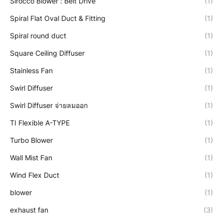
Sirocco Blower : Belt Drive
(1)
Spiral Flat Oval Duct & Fitting
(1)
Spiral round duct
(1)
Square Ceiling Diffuser
(1)
Stainless Fan
(1)
Swirl Diffuser
(1)
Swirl Diffuser จ่ายลมออก
(1)
TI Flexible A-TYPE
(1)
Turbo Blower
(1)
Wall Mist Fan
(1)
Wind Flex Duct
(1)
blower
(1)
exhaust fan
(3)