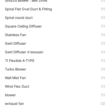
Sirocco Blower : Belt Drive
(1)
Spiral Flat Oval Duct & Fitting
(1)
Spiral round duct
(1)
Square Ceiling Diffuser
(1)
Stainless Fan
(1)
Swirl Diffuser
(1)
Swirl Diffuser จ่ายลมออก
(1)
TI Flexible A-TYPE
(1)
Turbo Blower
(1)
Wall Mist Fan
(1)
Wind Flex Duct
(1)
blower
(1)
exhaust fan
(3)