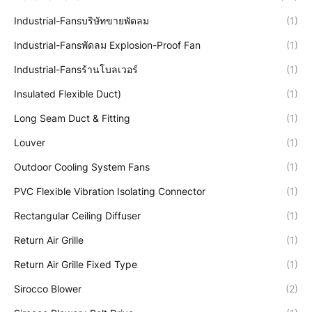
Industrial-Fansบริษัทขายพัดลม
(1)
Industrial-Fansพัดลม Explosion-Proof Fan
(1)
Industrial-Fansร้านโบลเวอร์
(1)
Insulated Flexible Duct)
(1)
Long Seam Duct & Fitting
(1)
Louver
(1)
Outdoor Cooling System Fans
(1)
PVC Flexible Vibration Isolating Connector
(1)
Rectangular Ceiling Diffuser
(1)
Return Air Grille
(1)
Return Air Grille Fixed Type
(1)
Sirocco Blower
(2)