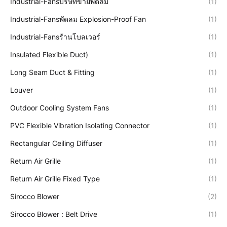
Industrial-Fansบริษัทขายพัดลม
(1)
Industrial-Fansพัดลม Explosion-Proof Fan
(1)
Industrial-Fansร้านโบลเวอร์
(1)
Insulated Flexible Duct)
(1)
Long Seam Duct & Fitting
(1)
Louver
(1)
Outdoor Cooling System Fans
(1)
PVC Flexible Vibration Isolating Connector
(1)
Rectangular Ceiling Diffuser
(1)
Return Air Grille
(1)
Return Air Grille Fixed Type
(1)
Sirocco Blower
(2)
Sirocco Blower : Belt Drive
(1)