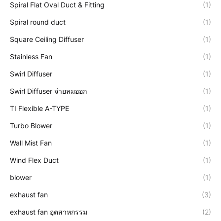
Spiral Flat Oval Duct & Fitting
(1)
Spiral round duct
(1)
Square Ceiling Diffuser
(1)
Stainless Fan
(1)
Swirl Diffuser
(1)
Swirl Diffuser จ่ายลมออก
(1)
TI Flexible A-TYPE
(1)
Turbo Blower
(1)
Wall Mist Fan
(1)
Wind Flex Duct
(1)
blower
(1)
exhaust fan
(3)
exhaust fan อุตสาหกรรม
(2)