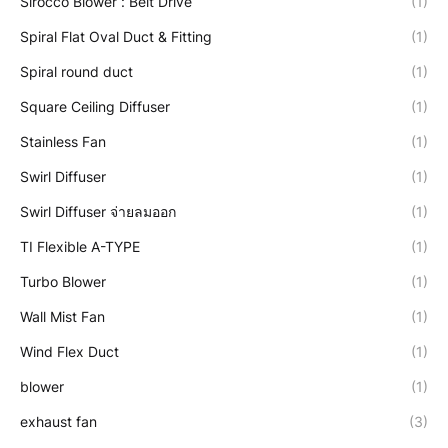
Sirocco Blower : Belt Drive
(1)
Spiral Flat Oval Duct & Fitting
(1)
Spiral round duct
(1)
Square Ceiling Diffuser
(1)
Stainless Fan
(1)
Swirl Diffuser
(1)
Swirl Diffuser จ่ายลมออก
(1)
TI Flexible A-TYPE
(1)
Turbo Blower
(1)
Wall Mist Fan
(1)
Wind Flex Duct
(1)
blower
(1)
exhaust fan
(3)