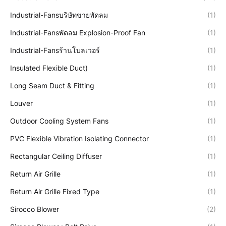
Industrial-Fansบริษัทขายพัดลม
(1)
Industrial-Fansพัดลม Explosion-Proof Fan
(1)
Industrial-Fansร้านโบลเวอร์
(1)
Insulated Flexible Duct)
(1)
Long Seam Duct & Fitting
(1)
Louver
(1)
Outdoor Cooling System Fans
(1)
PVC Flexible Vibration Isolating Connector
(1)
Rectangular Ceiling Diffuser
(1)
Return Air Grille
(1)
Return Air Grille Fixed Type
(1)
Sirocco Blower
(2)