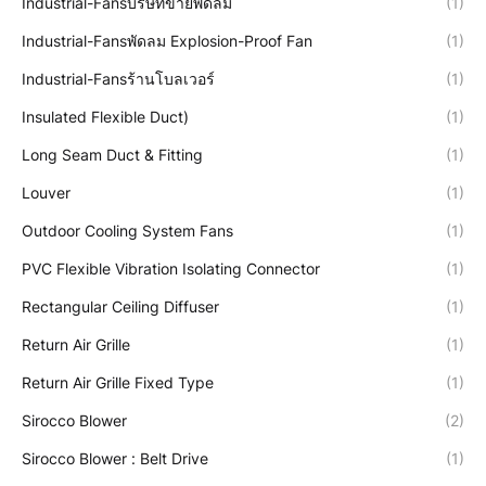
Industrial-Fansบริษัทขายพัดลม
(1)
Industrial-Fansพัดลม Explosion-Proof Fan
(1)
Industrial-Fansร้านโบลเวอร์
(1)
Insulated Flexible Duct)
(1)
Long Seam Duct & Fitting
(1)
Louver
(1)
Outdoor Cooling System Fans
(1)
PVC Flexible Vibration Isolating Connector
(1)
Rectangular Ceiling Diffuser
(1)
Return Air Grille
(1)
Return Air Grille Fixed Type
(1)
Sirocco Blower
(2)
Sirocco Blower : Belt Drive
(1)