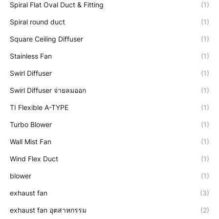
Spiral Flat Oval Duct & Fitting
(1)
Spiral round duct
(1)
Square Ceiling Diffuser
(1)
Stainless Fan
(1)
Swirl Diffuser
(1)
Swirl Diffuser จ่ายลมออก
(1)
TI Flexible A-TYPE
(1)
Turbo Blower
(1)
Wall Mist Fan
(1)
Wind Flex Duct
(1)
blower
(1)
exhaust fan
(3)
exhaust fan อุตสาหกรรม
(2)