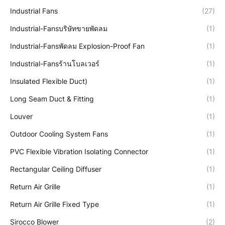
Industrial Fans
(27)
Industrial-Fansบริษัทขายพัดลม
(1)
Industrial-Fansพัดลม Explosion-Proof Fan
(1)
Industrial-Fansร้านโบลเวอร์
(1)
Insulated Flexible Duct)
(1)
Long Seam Duct & Fitting
(1)
Louver
(1)
Outdoor Cooling System Fans
(1)
PVC Flexible Vibration Isolating Connector
(1)
Rectangular Ceiling Diffuser
(1)
Return Air Grille
(1)
Return Air Grille Fixed Type
(1)
Sirocco Blower
(2)