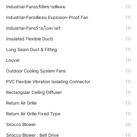
Industrial-Fansบริษัทขายพัดลม
(1)
Industrial-Fansพัดลม Explosion-Proof Fan
(1)
Industrial-Fansร้านโบลเวอร์
(1)
Insulated Flexible Duct)
(1)
Long Seam Duct & Fitting
(1)
Louver
(1)
Outdoor Cooling System Fans
(1)
PVC Flexible Vibration Isolating Connector
(1)
Rectangular Ceiling Diffuser
(1)
Return Air Grille
(1)
Return Air Grille Fixed Type
(1)
Sirocco Blower
(2)
Sirocco Blower : Belt Drive
(1)