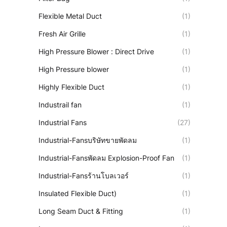
Flexible Metal Duct
(1)
Fresh Air Grille
(1)
High Pressure Blower : Direct Drive
(1)
High Pressure blower
(1)
Highly Flexible Duct
(1)
Industrail fan
(1)
Industrial Fans
(27)
Industrial-Fansบริษัทขายพัดลม
(1)
Industrial-Fansพัดลม Explosion-Proof Fan
(1)
Industrial-Fansร้านโบลเวอร์
(1)
Insulated Flexible Duct)
(1)
Long Seam Duct & Fitting
(1)