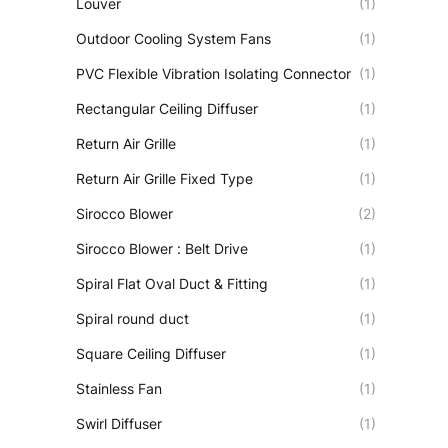
Louver
(1)
Outdoor Cooling System Fans
(1)
PVC Flexible Vibration Isolating Connector
(1)
Rectangular Ceiling Diffuser
(1)
Return Air Grille
(1)
Return Air Grille Fixed Type
(1)
Sirocco Blower
(2)
Sirocco Blower : Belt Drive
(1)
Spiral Flat Oval Duct & Fitting
(1)
Spiral round duct
(1)
Square Ceiling Diffuser
(1)
Stainless Fan
(1)
Swirl Diffuser
(1)