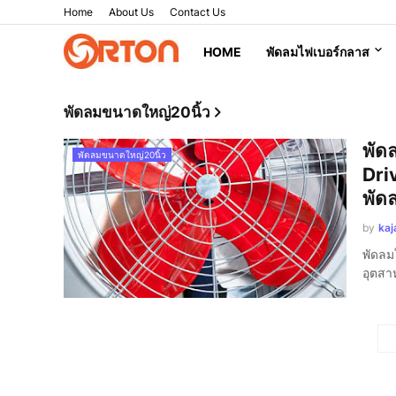
Home
About Us
Contact Us
HOME
พัดลมไฟเบอร์กลาส
พัดลมขนาดใหญ่20นิ้ว
พัด
พัดลมขนาดใหญ่20นิ้ว
Dri
พัด
by
kaj
พัดลม
อุตส