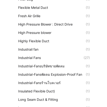
Flexible Metal Duct
(1)
Fresh Air Grille
(1)
High Pressure Blower : Direct Drive
(1)
High Pressure blower
(1)
Highly Flexible Duct
(1)
Industrail fan
(1)
Industrial Fans
(27)
Industrial-Fansบริษัทขายพัดลม
(1)
Industrial-Fansพัดลม Explosion-Proof Fan
(1)
Industrial-Fansร้านโบลเวอร์
(1)
Insulated Flexible Duct)
(1)
Long Seam Duct & Fitting
(1)