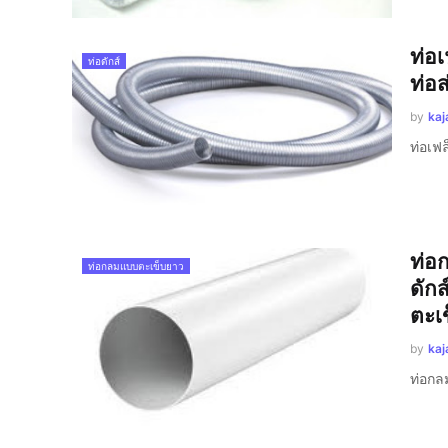
ท่อ
ท่อดักส์
ท่อส
by
kaj
ท่อเฟล
ท่อ
ท่อกลมแบบตะเข็บยาว
ดักส
ตะเ
by
kaj
ท่อกล