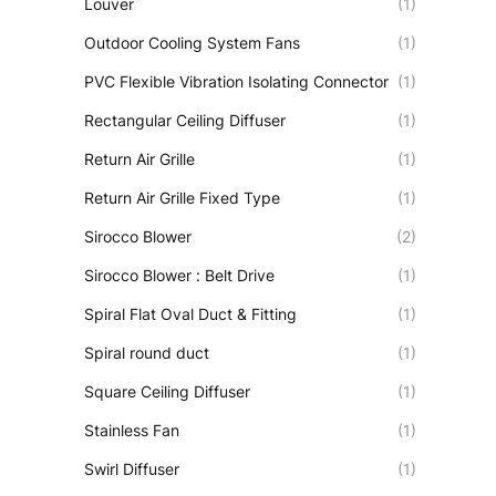
Louver
(1)
Outdoor Cooling System Fans
(1)
PVC Flexible Vibration Isolating Connector
(1)
Rectangular Ceiling Diffuser
(1)
Return Air Grille
(1)
Return Air Grille Fixed Type
(1)
Sirocco Blower
(2)
Sirocco Blower : Belt Drive
(1)
Spiral Flat Oval Duct & Fitting
(1)
Spiral round duct
(1)
Square Ceiling Diffuser
(1)
Stainless Fan
(1)
Swirl Diffuser
(1)