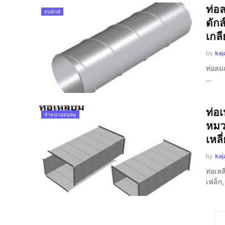
ท่อ
ท่อดักส์
ดักส
เกลี
by
kaj
ท่อลม
…
ท่อ
จำหน่ายท่อลม
หมวด
เหลี
by
kaj
ท่อเหล
เฟล็ก