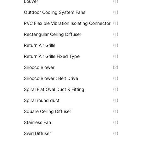
Louver
(1)
Outdoor Cooling System Fans
(1)
PVC Flexible Vibration Isolating Connector
(1)
Rectangular Ceiling Diffuser
(1)
Return Air Grille
(1)
Return Air Grille Fixed Type
(1)
Sirocco Blower
(2)
Sirocco Blower : Belt Drive
(1)
Spiral Flat Oval Duct & Fitting
(1)
Spiral round duct
(1)
Square Ceiling Diffuser
(1)
Stainless Fan
(1)
Swirl Diffuser
(1)