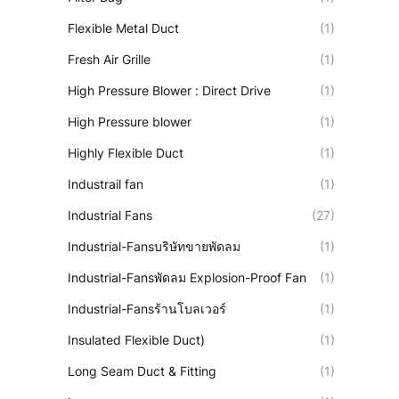
Flexible Metal Duct
(1)
Fresh Air Grille
(1)
High Pressure Blower : Direct Drive
(1)
High Pressure blower
(1)
Highly Flexible Duct
(1)
Industrail fan
(1)
Industrial Fans
(27)
Industrial-Fansบริษัทขายพัดลม
(1)
Industrial-Fansพัดลม Explosion-Proof Fan
(1)
Industrial-Fansร้านโบลเวอร์
(1)
Insulated Flexible Duct)
(1)
Long Seam Duct & Fitting
(1)