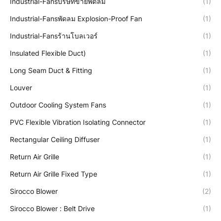
Industrial-Fansบริษัทขายพัดลม
(1)
Industrial-Fansพัดลม Explosion-Proof Fan
(1)
Industrial-Fansร้านโบลเวอร์
(1)
Insulated Flexible Duct)
(1)
Long Seam Duct & Fitting
(1)
Louver
(1)
Outdoor Cooling System Fans
(1)
PVC Flexible Vibration Isolating Connector
(1)
Rectangular Ceiling Diffuser
(1)
Return Air Grille
(1)
Return Air Grille Fixed Type
(1)
Sirocco Blower
(2)
Sirocco Blower : Belt Drive
(1)