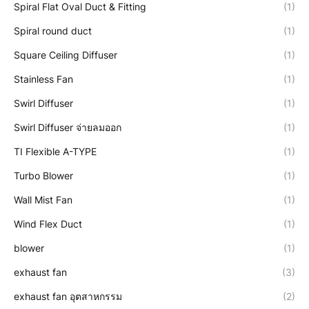
Spiral Flat Oval Duct & Fitting
(1)
Spiral round duct
(1)
Square Ceiling Diffuser
(1)
Stainless Fan
(1)
Swirl Diffuser
(1)
Swirl Diffuser จ่ายลมออก
(1)
TI Flexible A-TYPE
(1)
Turbo Blower
(1)
Wall Mist Fan
(1)
Wind Flex Duct
(1)
blower
(1)
exhaust fan
(3)
exhaust fan อุตสาหกรรม
(2)