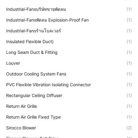
Industrial-Fansบริษัทขายพัดลม
(1)
Industrial-Fansพัดลม Explosion-Proof Fan
(1)
Industrial-Fansร้านโบลเวอร์
(1)
Insulated Flexible Duct)
(1)
Long Seam Duct & Fitting
(1)
Louver
(1)
Outdoor Cooling System Fans
(1)
PVC Flexible Vibration Isolating Connector
(1)
Rectangular Ceiling Diffuser
(1)
Return Air Grille
(1)
Return Air Grille Fixed Type
(1)
Sirocco Blower
(2)