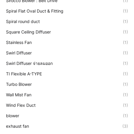
Sirocco Blower : Belt Drive
(1)
Spiral Flat Oval Duct & Fitting
(1)
Spiral round duct
(1)
Square Ceiling Diffuser
(1)
Stainless Fan
(1)
Swirl Diffuser
(1)
Swirl Diffuser จ่ายลมออก
(1)
TI Flexible A-TYPE
(1)
Turbo Blower
(1)
Wall Mist Fan
(1)
Wind Flex Duct
(1)
blower
(1)
exhaust fan
(3)