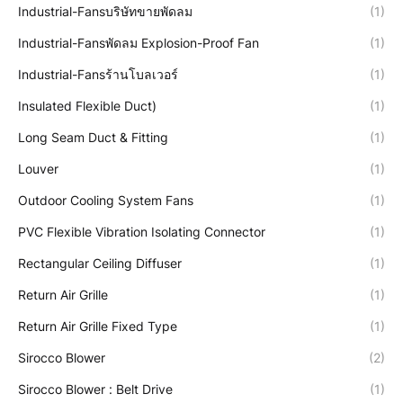
Industrial-Fansบริษัทขายพัดลม
(1)
Industrial-Fansพัดลม Explosion-Proof Fan
(1)
Industrial-Fansร้านโบลเวอร์
(1)
Insulated Flexible Duct)
(1)
Long Seam Duct & Fitting
(1)
Louver
(1)
Outdoor Cooling System Fans
(1)
PVC Flexible Vibration Isolating Connector
(1)
Rectangular Ceiling Diffuser
(1)
Return Air Grille
(1)
Return Air Grille Fixed Type
(1)
Sirocco Blower
(2)
Sirocco Blower : Belt Drive
(1)