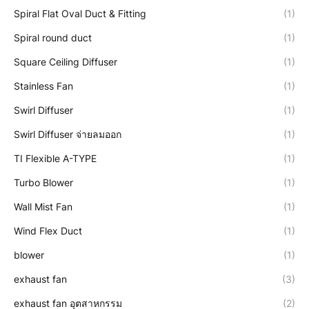
Spiral Flat Oval Duct & Fitting
(1)
Spiral round duct
(1)
Square Ceiling Diffuser
(1)
Stainless Fan
(1)
Swirl Diffuser
(1)
Swirl Diffuser จ่ายลมออก
(1)
TI Flexible A-TYPE
(1)
Turbo Blower
(1)
Wall Mist Fan
(1)
Wind Flex Duct
(1)
blower
(1)
exhaust fan
(3)
exhaust fan อุตสาหกรรม
(2)