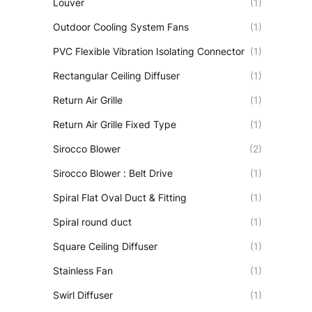
Louver
(1)
Outdoor Cooling System Fans
(1)
PVC Flexible Vibration Isolating Connector
(1)
Rectangular Ceiling Diffuser
(1)
Return Air Grille
(1)
Return Air Grille Fixed Type
(1)
Sirocco Blower
(2)
Sirocco Blower : Belt Drive
(1)
Spiral Flat Oval Duct & Fitting
(1)
Spiral round duct
(1)
Square Ceiling Diffuser
(1)
Stainless Fan
(1)
Swirl Diffuser
(1)