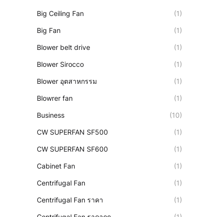
Big Ceiling Fan
(1)
Big Fan
(1)
Blower belt drive
(1)
Blower Sirocco
(1)
Blower อุตสาหกรรม
(1)
Blowrer fan
(1)
Business
(10)
CW SUPERFAN SF500
(1)
CW SUPERFAN SF600
(1)
Cabinet Fan
(1)
Centrifugal Fan
(1)
Centrifugal Fan ราคา
(1)
Centrifugal Fan ราคาถูก
(1)