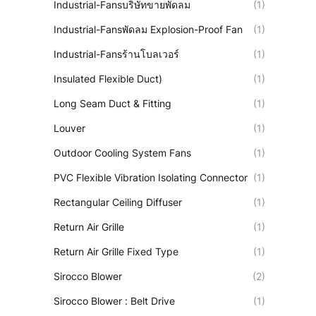
Industrial-Fansบริษัทขายพัดลม
(1)
Industrial-Fansพัดลม Explosion-Proof Fan
(1)
Industrial-Fansร้านโบลเวอร์
(1)
Insulated Flexible Duct)
(1)
Long Seam Duct & Fitting
(1)
Louver
(1)
Outdoor Cooling System Fans
(1)
PVC Flexible Vibration Isolating Connector
(1)
Rectangular Ceiling Diffuser
(1)
Return Air Grille
(1)
Return Air Grille Fixed Type
(1)
Sirocco Blower
(2)
Sirocco Blower : Belt Drive
(1)