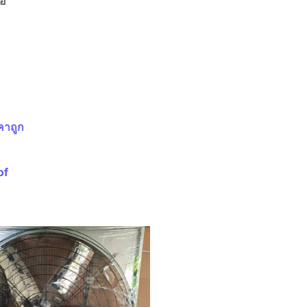
่อ
คาถูก
of