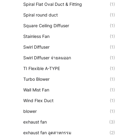
Spiral Flat Oval Duct & Fitting
(1)
Spiral round duct
(1)
Square Ceiling Diffuser
(1)
Stainless Fan
(1)
Swirl Diffuser
(1)
Swirl Diffuser จ่ายลมออก
(1)
TI Flexible A-TYPE
(1)
Turbo Blower
(1)
Wall Mist Fan
(1)
Wind Flex Duct
(1)
blower
(1)
exhaust fan
(3)
exhaust fan อุตสาหกรรม
(2)