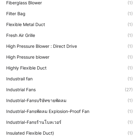
Fiberglass Blower
(1)
Filter Bag
(1)
Flexible Metal Duct
(1)
Fresh Air Grille
(1)
High Pressure Blower : Direct Drive
(1)
High Pressure blower
(1)
Highly Flexible Duct
(1)
Industrail fan
(1)
Industrial Fans
(27)
Industrial-Fansบริษัทขายพัดลม
(1)
Industrial-Fansพัดลม Explosion-Proof Fan
(1)
Industrial-Fansร้านโบลเวอร์
(1)
Insulated Flexible Duct)
(1)