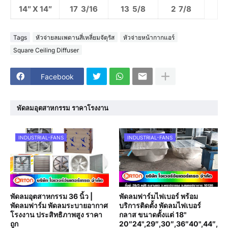
14″ X 14″
17 3/16
13 5/8
2 7/8
Tags
หัวจ่ายลมเพดานสี่เหลี่ยมจัตุรัส
หัวจ่ายหน้ากากแอร์
Square Ceiling Diffuser
Facebook
พัดลมอุตสาหกรรม ราคาโรงงาน
INDUSTRIAL-FANS
INDUSTRIAL-FANS
พัดลมอุตสาหกรรม 36 นิ้ว |
พัดลมฟาร์มไฟเบอร์ พร้อม
พัดลมฟาร์ม พัดลมระบายอากาศ
บริการติดตั้ง พัดลมไฟเบอร์
โรงงาน ประสิทธิภาพสูง ราคา
กลาส ขนาดตั้งแต่ 18"
ถูก
20″24",29″,30″,36″40",44″,