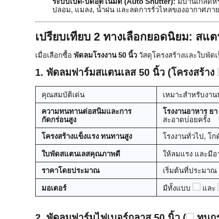
ระบบเปิด-ปิดอัตโนมัติ (Auto Shutter):
มีบานเกล็ดหรื
ปลอม, แมลง, น้ำฝน และลดการรั่วไหลของอากาศภา
เปรียบเทียบ 2 ทางเลือกยอดนิยม: สแ
เมื่อเลือกซื้อ
พัดลมโรงงาน 50 นิ้ว
วัสดุโครงสร้างและใบพัดเป็
1. พัดลมฟาร์มสแตนเลส 50 นิ้ว (โครงสร้าง
คุณสมบัติเด่น
เหมาะสำหรับงา
ความทนทานต่อสนิมและการ
โรงงานอาหาร ยา แ
กัดกร่อนสูง
สะอาดบ่อยครั้ง
โครงสร้างแข็งแรง ทนทานสูง
โรงงานทั่วไป, โกดัง
ใบพัดสแตนเลสคุณภาพดี
ให้ลมแรง และมีอา
ราคาโดยประมาณ
เริ่มต้นที่ประมาณ
มอเตอร์
มีทั้งแบบ
และ
2. พัดลมฟาร์มไฟเบอร์กลาส 50 นิ้ว (
ทนกร