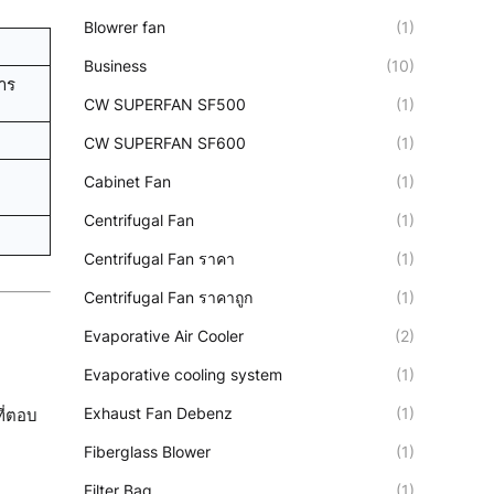
Blowrer fan
(1)
Business
(10)
สาร
CW SUPERFAN SF500
(1)
CW SUPERFAN SF600
(1)
Cabinet Fan
(1)
Centrifugal Fan
(1)
Centrifugal Fan ราคา
(1)
Centrifugal Fan ราคาถูก
(1)
Evaporative Air Cooler
(2)
Evaporative cooling system
(1)
Exhaust Fan Debenz
(1)
ที่ตอบ
Fiberglass Blower
(1)
Filter Bag
(1)