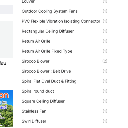
Louver
(1)
Outdoor Cooling System Fans
(1)
PVC Flexible Vibration Isolating Connector
(1)
Rectangular Ceiling Diffuser
(1)
Return Air Grille
(1)
Return Air Grille Fixed Type
(1)
Sirocco Blower
(2)
้อน
Sirocco Blower : Belt Drive
(1)
Spiral Flat Oval Duct & Fitting
(1)
Spiral round duct
(1)
Square Ceiling Diffuser
(1)
Stainless Fan
(1)
Swirl Diffuser
(1)