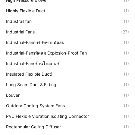
High Pressure blower
(1)
Highly Flexible Duct
(1)
Industrail fan
(1)
Industrial Fans
(27)
Industrial-Fansบริษัทขายพัดลม
(1)
Industrial-Fansพัดลม Explosion-Proof Fan
(1)
Industrial-Fansร้านโบลเวอร์
(1)
Insulated Flexible Duct)
(1)
Long Seam Duct & Fitting
(1)
Louver
(1)
Outdoor Cooling System Fans
(1)
PVC Flexible Vibration Isolating Connector
(1)
Rectangular Ceiling Diffuser
(1)