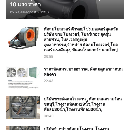
10 แรง ราคา
by
kajaikaopost
-
12:16
พัดลมโบลเวอร์ ตัวหอยโข่ง,มอเตอร์ดูดควัน,
บริษัท ขาย โบลเวอร์, โบลว์เวอร ดูดฝุ่น
สายพาน, โบลเวอรดูดฝุ่น
อุตสาหกรรม,จำหน่าย พัดลมโบลเวอร์,โบล
เวอร์ แรงดันสูง, พัดลมโบลเวอร์ขนาดใหญ่
09:55
ราคาพัดลมระบายอากาศ, พัดลมดูดอากาศบน
หลังคา
22:43
บริษัทขายพัดลมโรงงาน , พัดลมลดความร้อน
ชลบุรี,โรงงานพัดลม29นิ้ว,โรงงาน
พัดลม30นิ้ว,โรงงานพัดลม36นิ้ว,
06:40
บริษัทจำหน่ายพัดลมโรงงาน ,โรงงาน