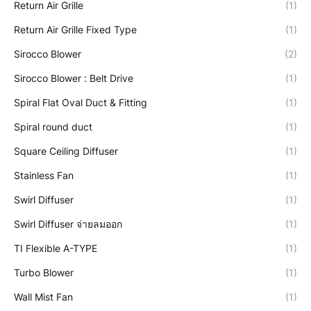
Return Air Grille
(1)
Return Air Grille Fixed Type
(1)
Sirocco Blower
(2)
Sirocco Blower : Belt Drive
(1)
Spiral Flat Oval Duct & Fitting
(1)
Spiral round duct
(1)
Square Ceiling Diffuser
(1)
Stainless Fan
(1)
Swirl Diffuser
(1)
Swirl Diffuser จ่ายลมออก
(1)
TI Flexible A-TYPE
(1)
Turbo Blower
(1)
Wall Mist Fan
(1)