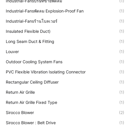
Industrial-Fansบริษัทขายพัดลม
(1)
Industrial-Fansพัดลม Explosion-Proof Fan
(1)
Industrial-Fansร้านโบลเวอร์
(1)
Insulated Flexible Duct)
(1)
Long Seam Duct & Fitting
(1)
Louver
(1)
Outdoor Cooling System Fans
(1)
PVC Flexible Vibration Isolating Connector
(1)
Rectangular Ceiling Diffuser
(1)
Return Air Grille
(1)
Return Air Grille Fixed Type
(1)
Sirocco Blower
(2)
Sirocco Blower : Belt Drive
(1)