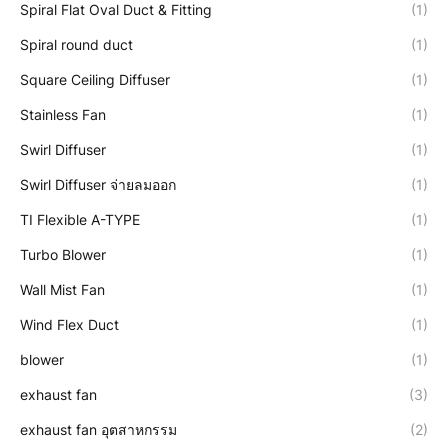
Spiral Flat Oval Duct & Fitting
(1)
Spiral round duct
(1)
Square Ceiling Diffuser
(1)
Stainless Fan
(1)
Swirl Diffuser
(1)
Swirl Diffuser จ่ายลมออก
(1)
TI Flexible A-TYPE
(1)
Turbo Blower
(1)
Wall Mist Fan
(1)
Wind Flex Duct
(1)
blower
(1)
exhaust fan
(3)
exhaust fan อุตสาหกรรม
(2)