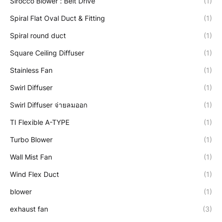
Sirocco Blower : Belt Drive
(1)
Spiral Flat Oval Duct & Fitting
(1)
Spiral round duct
(1)
Square Ceiling Diffuser
(1)
Stainless Fan
(1)
Swirl Diffuser
(1)
Swirl Diffuser จ่ายลมออก
(1)
TI Flexible A-TYPE
(1)
Turbo Blower
(1)
Wall Mist Fan
(1)
Wind Flex Duct
(1)
blower
(1)
exhaust fan
(3)