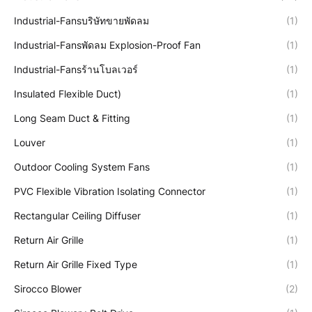
Industrial-Fansบริษัทขายพัดลม
(1)
Industrial-Fansพัดลม Explosion-Proof Fan
(1)
Industrial-Fansร้านโบลเวอร์
(1)
Insulated Flexible Duct)
(1)
Long Seam Duct & Fitting
(1)
Louver
(1)
Outdoor Cooling System Fans
(1)
PVC Flexible Vibration Isolating Connector
(1)
Rectangular Ceiling Diffuser
(1)
Return Air Grille
(1)
Return Air Grille Fixed Type
(1)
Sirocco Blower
(2)