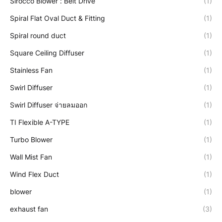
Sirocco Blower : Belt Drive
(1)
Spiral Flat Oval Duct & Fitting
(1)
Spiral round duct
(1)
Square Ceiling Diffuser
(1)
Stainless Fan
(1)
Swirl Diffuser
(1)
Swirl Diffuser จ่ายลมออก
(1)
TI Flexible A-TYPE
(1)
Turbo Blower
(1)
Wall Mist Fan
(1)
Wind Flex Duct
(1)
blower
(1)
exhaust fan
(3)