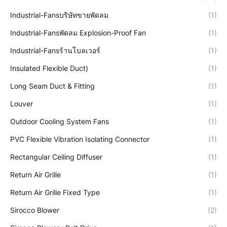
Industrial-Fansบริษัทขายพัดลม
(1)
Industrial-Fansพัดลม Explosion-Proof Fan
(1)
Industrial-Fansร้านโบลเวอร์
(1)
Insulated Flexible Duct)
(1)
Long Seam Duct & Fitting
(1)
Louver
(1)
Outdoor Cooling System Fans
(1)
PVC Flexible Vibration Isolating Connector
(1)
Rectangular Ceiling Diffuser
(1)
Return Air Grille
(1)
Return Air Grille Fixed Type
(1)
Sirocco Blower
(2)