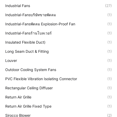
Industrial Fans
(27)
Industrial-Fansบริษัทขายพัดลม
(1)
Industrial-Fansพัดลม Explosion-Proof Fan
(1)
Industrial-Fansร้านโบลเวอร์
(1)
Insulated Flexible Duct)
(1)
Long Seam Duct & Fitting
(1)
Louver
(1)
Outdoor Cooling System Fans
(1)
PVC Flexible Vibration Isolating Connector
(1)
Rectangular Ceiling Diffuser
(1)
Return Air Grille
(1)
Return Air Grille Fixed Type
(1)
Sirocco Blower
(2)