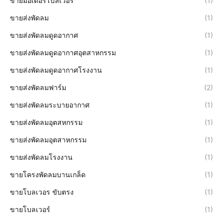
ขายมอเตอร์โบลเวอร์
(1)
ขายส่งพัดลม
(1)
ขายส่งพัดลมดูดอากาศ
(1)
ขายส่งพัดลมดูดอากาศอุตสาหกรรม
(1)
ขายส่งพัดลมดูดอากาศโรงงาน
(1)
ขายส่งพัดลมฟาร์ม
(2)
ขายส่งพัดลมระบายอากาศ
(1)
ขายส่งพัดลมอุตสหกรรม
(1)
ขายส่งพัดลมอุตสาหกรรม
(1)
ขายส่งพัดลมโรงงาน
(1)
ขายโครงพัดลมบานเกล็ด
(1)
ขายโบลเวอร ขับตรง
(1)
ขายโบลเวอร์
(1)