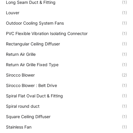
Long Seam Duct & Fitting
(1)
Louver
(1)
Outdoor Cooling System Fans
(1)
PVC Flexible Vibration Isolating Connector
(1)
Rectangular Ceiling Diffuser
(1)
Return Air Grille
(1)
Return Air Grille Fixed Type
(1)
Sirocco Blower
(2)
Sirocco Blower : Belt Drive
(1)
Spiral Flat Oval Duct & Fitting
(1)
Spiral round duct
(1)
Square Ceiling Diffuser
(1)
Stainless Fan
(1)