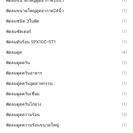
พัดลมขนาดใหญ่ดูดอากาศ20นิ้ว
(1)
พัดลมขนาดใหญ่ดูดอากาศ24นิ้ว
(1)
พัดลมชนิด 3ใบพัด
(1)
พัดลมชัตเตอร์
(1)
พัดลมดับร้อน SPX10C-ST1
(1)
พัดลมดูด
(4)
พัดลมดูดควัน
(2)
พัดลมดูดควันอาหาร
(1)
พัดลมดูดควันอุตสาหกรรม
(1)
พัดลมดูดควันเชื่อม
(1)
พัดลมดูดควันไก่ย่าง
(1)
พัดลมดูดความร้อน
(3)
พัดลมดูดความร้อนขนาดใหญ่
(1)