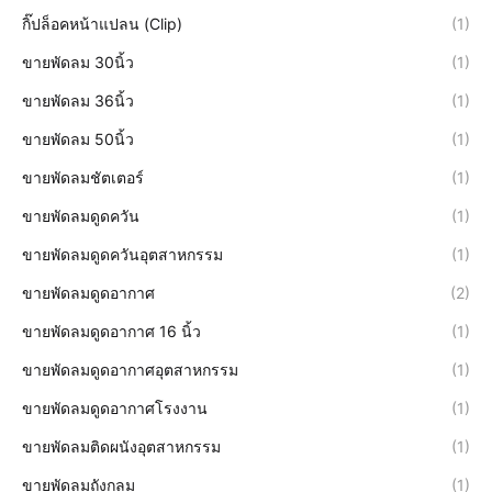
กิ๊ปล็อคหน้าแปลน (Clip)
(1)
ขายพัดลม 30นิ้ว
(1)
ขายพัดลม 36นิ้ว
(1)
ขายพัดลม 50นิ้ว
(1)
ขายพัดลมชัตเตอร์
(1)
ขายพัดลมดูดควัน
(1)
ขายพัดลมดูดควันอุตสาหกรรม
(1)
ขายพัดลมดูดอากาศ
(2)
ขายพัดลมดูดอากาศ 16 นิ้ว
(1)
ขายพัดลมดูดอากาศอุตสาหกรรม
(1)
ขายพัดลมดูดอากาศโรงงาน
(1)
ขายพัดลมติดผนังอุตสาหกรรม
(1)
ขายพัดลมถังกลม
(1)