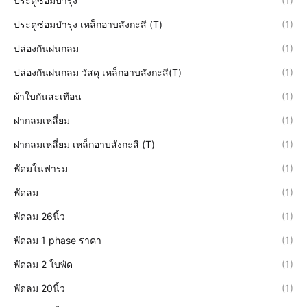
ประตูซ่อมบำรุง
(1)
ประตูซ่อมบำรุง เหล็กอาบสังกะสี (T)
(1)
ปล่องกันฝนกลม
(1)
ปล่องกันฝนกลม วัสดุ เหล็กอาบสังกะสี(T)
(1)
ผ้าใบกันสะเทือน
(1)
ฝากลมเหลี่ยม
(1)
ฝากลมเหลี่ยม เหล็กอาบสังกะสี (T)
(1)
พัดมในฟารม
(1)
พัดลม
(1)
พัดลม 26นิ้ว
(1)
พัดลม 1 phase ราคา
(1)
พัดลม 2 ใบพัด
(1)
พัดลม 20นิ้ว
(1)