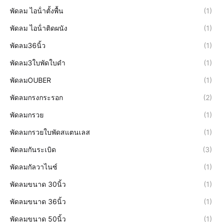
พัดลม ไอน้ําตั้งพื้น
(1)
พัดลม ไอน้ําติดผนัง
(1)
พัดลม36นิ้ว
(1)
พัดลม3ใบพัดใบดำ
(1)
พัดลมOUBER
(1)
พัดลมกรงกระรอก
(2)
พัดลมกรวย
(1)
พัดลมกรวยใบพัดสแตนเลส
(1)
พัดลมกันระเบิด
(3)
พัดลมกัลวาไนซ์
(1)
พัดลมขนาด 30นิ้ว
(1)
พัดลมขนาด 36นิ้ว
(1)
พัดลมขนาด 50นิ้ว
(1)