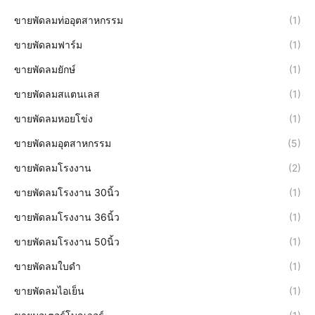
ขายพัดลมท่ออุตสาหกรรม
(1)
ขายพัดลมฟาร์ม
(1)
ขายพัดลมยักษ์
(1)
ขายพัดลมสแตนเลส
(1)
ขายพัดลมหอยโข่ง
(1)
ขายพัดลมอุตสาหกรรม
(5)
ขายพัดลมโรงงาน
(2)
ขายพัดลมโรงงาน 30นิ้ว
(1)
ขายพัดลมโรงงาน 36นิ้ว
(1)
ขายพัดลมโรงงาน 50นิ้ว
(1)
ขายพัดลมใบดำ
(1)
ขายพัดลมไอเย็น
(1)