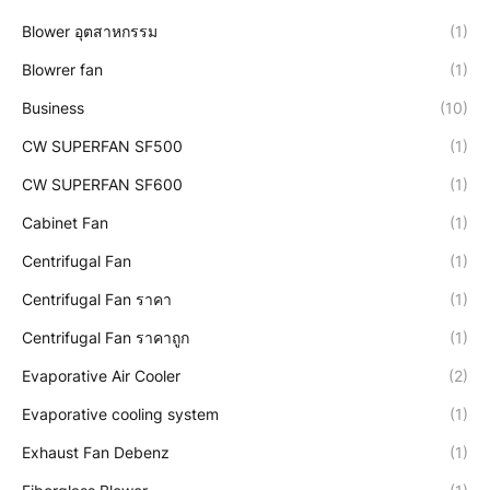
Blower อุตสาหกรรม
(1)
Blowrer fan
(1)
Business
(10)
CW SUPERFAN SF500
(1)
CW SUPERFAN SF600
(1)
Cabinet Fan
(1)
Centrifugal Fan
(1)
Centrifugal Fan ราคา
(1)
Centrifugal Fan ราคาถูก
(1)
Evaporative Air Cooler
(2)
Evaporative cooling system
(1)
Exhaust Fan Debenz
(1)