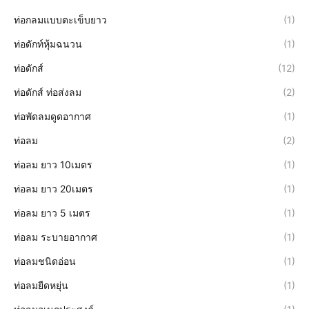
ท่อกลมแบบตะเข็บยาว
(1)
ท่อดักท์หุ้มฉนวน
(1)
ท่อดักส์
(12)
ท่อดักส์ ท่อส่งลม
(2)
ท่อพัดลมดูดอากาศ
(1)
ท่อลม
(2)
ท่อลม ยาว 10เมตร
(1)
ท่อลม ยาว 20เมตร
(1)
ท่อลม ยาว 5 เมตร
(1)
ท่อลม ระบายอากาศ
(1)
ท่อลมชนิดอ่อน
(1)
ท่อลมยืดหยุ่น
(1)