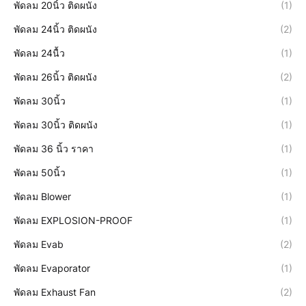
พัดลม 20นิ้ว ติดผนัง
(1)
พัดลม 24นิ้ว ติดผนัง
(2)
พัดลม 24นื้ว
(1)
พัดลม 26นิ้ว ติดผนัง
(2)
พัดลม 30นิ้ว
(1)
พัดลม 30นิ้ว ติดผนัง
(1)
พัดลม 36 นิ้ว ราคา
(1)
พัดลม 50นิ้ว
(1)
พัดลม Blower
(1)
พัดลม EXPLOSION-PROOF
(1)
พัดลม Evab
(2)
พัดลม Evaporator
(1)
พัดลม Exhaust Fan
(2)