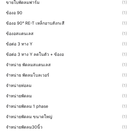
ขายใบพัดลมฟาร์ม
(1)
ข้องอ 90
(1)
ข้องอ 90° RE-T เหล็กอาบสังกะสี
(1)
ข้องอสแตนเลส
(1)
ข้อต่อ 3 ทาง Y
(1)
ข้อต่อ 3 ทาง Y ลดในตัว + ข้องอ
(1)
จำหน่าย พัดลมสแตนเลส
(1)
จำหน่าย พัดลมโบลเวอร์
(1)
จำหน่ายท่อลม
(1)
จำหน่ายพัดลม
(1)
จำหน่ายพัดลม 1 phase
(1)
จำหน่ายพัดลม ขนาดใหญ่
(1)
จำหน่ายพัดลม30นิ้ว
(1)