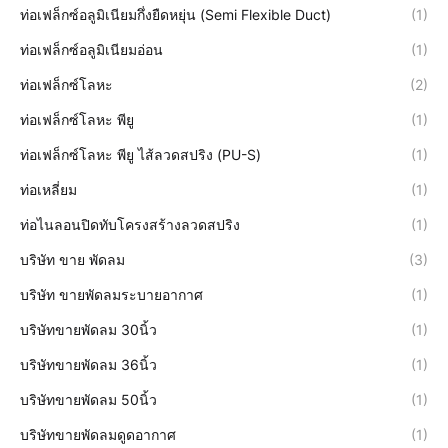
ท่อเฟล็กซ์อลูมิเนียมกึ่งยืดหยุ่น (Semi Flexible Duct)
(1)
ท่อเฟล็กซ์อลูมิเนียมอ่อน
(1)
ท่อเฟล็กซ์โลหะ
(2)
ท่อเฟล็กซ์โลหะ พียู
(1)
ท่อเฟล็กซ์โลหะ พียู ไส้ลวดสปริง (PU-S)
(1)
ท่อเหลี่ยม
(1)
ท่อไนลอนปิดทับโครงสร้างลวดสปริง
(1)
บริษัท ขาย พัดลม
(3)
บริษัท ขายพัดลมระบายอากาศ
(1)
บริษัทขายพัดลม 30นิ้ว
(1)
บริษัทขายพัดลม 36นิ้ว
(1)
บริษัทขายพัดลม 50นิ้ว
(1)
บริษัทขายพัดลมดูดอากาศ
(1)