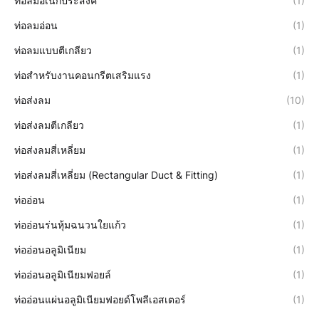
ท่อลมอเนกประสงค์
(1)
ท่อลมอ่อน
(1)
ท่อลมแบบตีเกลียว
(1)
ท่อสำหรับงานคอนกรีตเสริมแรง
(1)
ท่อส่งลม
(10)
ท่อส่งลมตีเกลียว
(1)
ท่อส่งลมสี่เหลี่ยม
(1)
ท่อส่งลมสี่เหลี่ยม (Rectangular Duct & Fitting)
(1)
ท่ออ่อน
(1)
ท่ออ่อนร่นหุ้มฉนวนใยแก้ว
(1)
ท่ออ่อนอลูมิเนียม
(1)
ท่ออ่อนอลูมิเนียมฟอยล์
(1)
ท่ออ่อนแผ่นอลูมิเนียมฟอยด์โพลีเอสเตอร์
(1)