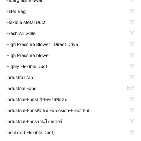
Fiberglass Blower
(1)
Filter Bag
(1)
Flexible Metal Duct
(1)
Fresh Air Grille
(1)
High Pressure Blower : Direct Drive
(1)
High Pressure blower
(1)
Highly Flexible Duct
(1)
Industrail fan
(1)
Industrial Fans
(27)
Industrial-Fansบริษัทขายพัดลม
(1)
Industrial-Fansพัดลม Explosion-Proof Fan
(1)
Industrial-Fansร้านโบลเวอร์
(1)
Insulated Flexible Duct)
(1)