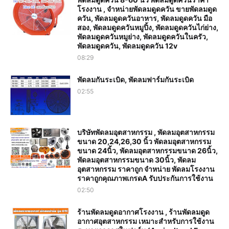
โรงงาน , จำหน่ายพัดลมดูดควัน ขายพัดลมดูด
ควัน, พัดลมดูดควันอาหาร, พัดลมดูดควัน มือ
สอง, พัดลมดูดควันหมูปิ้ง, พัดลมดูดควันไก่ย่าง,
พัดลมดูดควันหมูย่าง, พัดลมดูดควันในครัว,
พัดลมดูดควัน, พัดลมดูดควัน 12v
08:29
พัดลมกันระเบิด, พัดลมฟาร์มกันระเบิด
02:55
บริษัทพัดลมอุตสาหกรรม , พัดลมอุตสาหกรรม
ขนาด 20,24,26,30 นิ้ว พัดลมอุตสาหกรรม
ขนาด 24นิ้ว, พัดลมอุตสาหกรรมขนาด 26นิ้ว,
พัดลมอุตสาหกรรมขนาด 30นิ้ว, พัดลม
อุตสาหกรรม ราคาถูก จำหน่าย พัดลมโรงงาน
ราคาถูกคุณภาพเกรดA รับประกันการใช้งาน‎
02:50
ร้านพัดลมดูดอากาศโรงงาน , ร้านพัดลมดูด
อากาศอุตสาหกรรม เหมาะสำหรับการใช้งาน