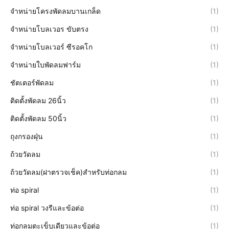
จำหน่ายโครงพัดลมบานเกล็ด
(1)
จำหน่ายโบลเวอร ขับตรง
(1)
จำหน่ายโบลเวอร์ ซีรอคโก
(1)
จำหน่ายใบพัดลมฟาร์ม
(1)
ชัตเตอร์พัดลม
(1)
ติดตั้งพัดลม 26นิ้ว
(1)
ติดตั้งพัดลม 50นิ้ว
(1)
ถุงกรองฝุ่น
(1)
ถ้วยวัดลม
(1)
ถ้วยวัดลม(ฝาตรวจเช็ค)สำหรับท่อกลม
(1)
ท่อ spiral
(1)
ท่อ spiral วงรีและข้อต่อ
(1)
ท่อกลมตะเข็บเดียวและข้อต่อ
(1)