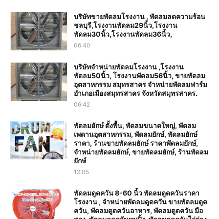
บริษัทขายพัดลมโรงงาน , พัดลมลดความร้อน
ชลบุรี,โรงงานพัดลม29นิ้ว,โรงงาน
พัดลม30นิ้ว,โรงงานพัดลม36นิ้ว,
06:40
บริษัทจำหน่ายพัดลมโรงงาน ,โรงงาน
พัดลม50นิ้ว, โรงงานพัดลม56นิ้ว, ขายพัดลม
อุตสาหกรรม สมุทรสาคร จำหน่ายพัดลมฟาร์ม
อำเภอเมืองสมุทรสาคร จังหวัดสมุทรสาคร.
06:42
พัดลมยักษ์ ตั้งพื้น, พัดลมขนาดใหญ่, พัดลม
เพดานอุตสาหกรรม, พัดลมยักษ์, พัดลมยักษ์
ราคา, ร้านขายพัดลมยักษ์ ราคาพัดลมยักษ์,
จำหน่ายพัดลมยักษ์, ขายพัดลมยักษ์, ร้านพัดลม
ยักษ์
12:05
พัดลมดูดควัน 8-60 นิ้ว พัดลมดูดควันราคา
โรงงาน , จำหน่ายพัดลมดูดควัน ขายพัดลมดูด
ควัน, พัดลมดูดควันอาหาร, พัดลมดูดควัน มือ