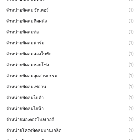
จำหน่ายพัดลมชัตเตอร์
(1)
จำหน่ายพัดลมติดผนัง
(1)
จำหน่ายพัดลมท่อ
(1)
จำหน่ายพัดลมฟาร์ม
(1)
จำหน่ายพัดลมสองใบพัด
(1)
จำหน่ายพัดลมหอยโข่ง
(1)
จำหน่ายพัดลมอุตสาหกรรม
(1)
จำหน่ายพัดลมเพดาน
(1)
จำหน่ายพัดลมใบดำ
(1)
จำหน่ายพัดลมไอน้า
(1)
จำหน่ายมอเตอรโบลเวอร์
(1)
จำหน่ายโครงพัดลมบานเกล็ด
(1)