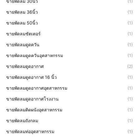
ขายพัดลม 30นิ้ว
(1)
ขายพัดลม 36นิ้ว
(1)
ขายพัดลม 50นิ้ว
(1)
ขายพัดลมชัตเตอร์
(1)
ขายพัดลมดูดควัน
(1)
ขายพัดลมดูดควันอุตสาหกรรม
(1)
ขายพัดลมดูดอากาศ
(2)
ขายพัดลมดูดอากาศ 16 นิ้ว
(1)
ขายพัดลมดูดอากาศอุตสาหกรรม
(1)
ขายพัดลมดูดอากาศโรงงาน
(1)
ขายพัดลมติดผนังอุตสาหกรรม
(1)
ขายพัดลมถังกลม
(1)
ขายพัดลมท่ออุตสาหกรรม
(1)