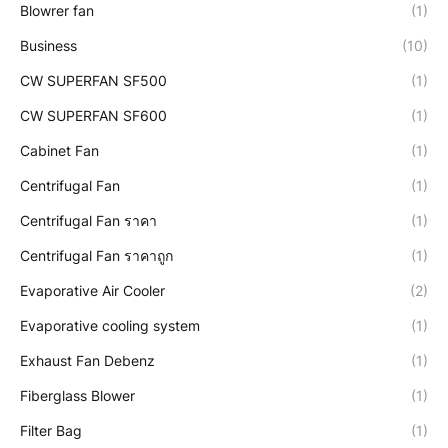
Blowrer fan
(1)
Business
(10)
CW SUPERFAN SF500
(1)
CW SUPERFAN SF600
(1)
Cabinet Fan
(1)
Centrifugal Fan
(1)
Centrifugal Fan ราคา
(1)
Centrifugal Fan ราคาถูก
(1)
Evaporative Air Cooler
(2)
Evaporative cooling system
(1)
Exhaust Fan Debenz
(1)
Fiberglass Blower
(1)
Filter Bag
(1)