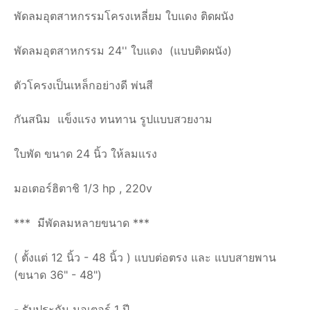
พัดลมอุตสาหกรรมโครงเหลี่ยม ใบแดง ติดผนัง
พัดลมอุตสาหกรรม 24'' ใบแดง (แบบติดผนัง)
ตัวโครงเป็นเหล็กอย่างดี พ่นสี
กันสนิม แข็งแรง ทนทาน รูปแบบสวยงาม
ใบพัด ขนาด 24 นิ้ว ให้ลมเเรง
มอเตอร์ฮิตาชิ 1/3 hp , 220v
*** มีพัดลมหลายขนาด ***
( ตั้งแต่ 12 นิ้ว - 48 นิ้ว ) แบบต่อตรง และ แบบสายพาน
(ขนาด 36" - 48")
- รับประกัน มอเตอร์ 1 ปี