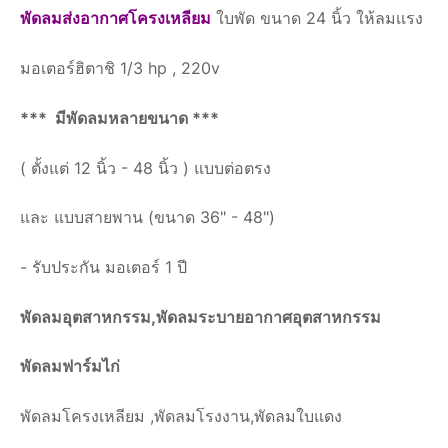
พัดลมส่งอากาศโครงเหลียม
ใบพัด ขนาด 24 นิ้ว ให้ลมเเรง
มอเตอร์ฮิตาชิ 1/3 hp , 220v
*** มีพัดลมหลายขนาด ***
( ตั้งแต่ 12 นิ้ว - 48 นิ้ว ) แบบต่อตรง
และ แบบสายพาน (ขนาด 36" - 48")
- รับประกัน มอเตอร์ 1 ปี
พัดลมอุตสาหกรรม,พัดลมระบายอากาศอุตสาหกรรม
พัดลมฟาร์มไก่
พัดลมโครงเหลียม ,พัดลมโรงงาน,พัดลมใบแดง