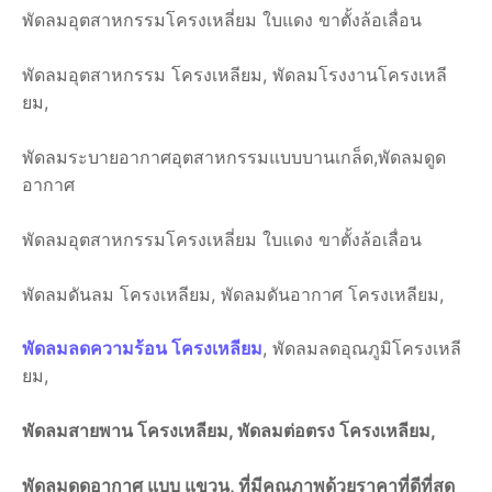
พัดลมอุตสาหกรรมโครงเหลี่ยม ใบแดง ขาตั้งล้อเลื่อน
พัดลมอุตสาหกรรม โครงเหลียม, พัดลมโรงงานโครงเหลี
ยม,
พัดลมระบายอากาศอุตสาหกรรมแบบบานเกล็ด,พัดลมดูด
อากาศ
พัดลมอุตสาหกรรมโครงเหลี่ยม ใบแดง ขาตั้งล้อเลื่อน
พัดลมดันลม โครงเหลียม, พัดลมดันอากาศ โครงเหลียม,
พัดลมลดความร้อน โครงเหลียม
, พัดลมลดอุณภูมิโครงเหลี
ยม,
พัดลมสายพาน โครงเหลียม, พัดลมต่อตรง โครงเหลียม,
พัดลมดูดอากาศ แบบ แขวน, ที่มีคุณภาพด้วยราคาที่ดีที่สุด