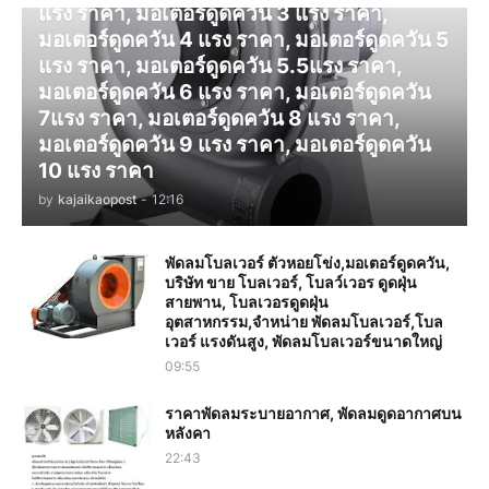
แรง ราคา, มอเตอร์ดูดควัน 3 แรง ราคา,
มอเตอร์ดูดควัน 4 แรง ราคา, มอเตอร์ดูดควัน 5
แรง ราคา, มอเตอร์ดูดควัน 5.5แรง ราคา,
มอเตอร์ดูดควัน 6 แรง ราคา, มอเตอร์ดูดควัน
7แรง ราคา, มอเตอร์ดูดควัน 8 แรง ราคา,
มอเตอร์ดูดควัน 9 แรง ราคา, มอเตอร์ดูดควัน
10 แรง ราคา
by
kajaikaopost
-
12:16
พัดลมโบลเวอร์ ตัวหอยโข่ง,มอเตอร์ดูดควัน,
บริษัท ขาย โบลเวอร์, โบลว์เวอร ดูดฝุ่น
สายพาน, โบลเวอรดูดฝุ่น
อุตสาหกรรม,จำหน่าย พัดลมโบลเวอร์,โบล
เวอร์ แรงดันสูง, พัดลมโบลเวอร์ขนาดใหญ่
09:55
ราคาพัดลมระบายอากาศ, พัดลมดูดอากาศบน
หลังคา
22:43