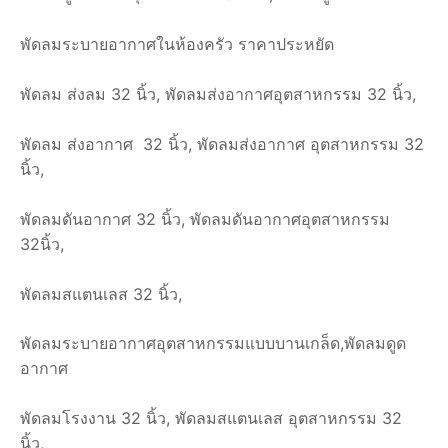
พัดลมระบายอากาศในห้องครัว ราคาประหยัด
พัดลม ส่งลม 32 นิ้ว, พัดลมส่งอากาศอุตสาหกรรม 32 นิ้ว,
พัดลม ส่งอากาศ 32 นิ้ว, พัดลมส่งอากาศ อุตสาหกรรม 32
นิ้ว,
พัดลมดันอากาศ 32 นิ้ว, พัดลมดันอากาศอุตสาหกรรม
32นิ้ว,
พัดลมสแตนเลส 32 นิ้ว,
พัดลมระบายอากาศอุตสาหกรรมแบบบานเกล็ด,พัดลมดูด
อากาศ
พัดลมโรงงาน 32 นิ้ว, พัดลมสแตนเลส อุตสาหกรรม 32
นิ้ว,