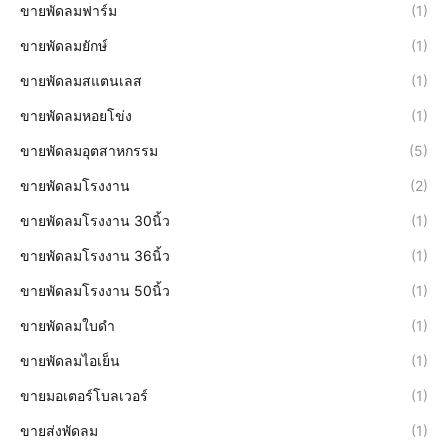
ขายพัดลมฟาร์ม
(1)
ขายพัดลมยักษ์
(1)
ขายพัดลมสแตนเลส
(1)
ขายพัดลมหอยโข่ง
(1)
ขายพัดลมอุตสาหกรรม
(5)
ขายพัดลมโรงงาน
(2)
ขายพัดลมโรงงาน 30นิ้ว
(1)
ขายพัดลมโรงงาน 36นิ้ว
(1)
ขายพัดลมโรงงาน 50นิ้ว
(1)
ขายพัดลมใบดำ
(1)
ขายพัดลมไอเย็น
(1)
ขายมอเตอร์โบลเวอร์
(1)
ขายส่งพัดลม
(1)