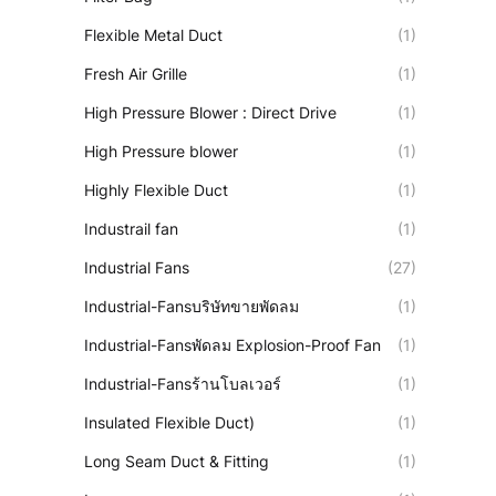
Flexible Metal Duct
(1)
Fresh Air Grille
(1)
High Pressure Blower : Direct Drive
(1)
High Pressure blower
(1)
Highly Flexible Duct
(1)
Industrail fan
(1)
Industrial Fans
(27)
Industrial-Fansบริษัทขายพัดลม
(1)
Industrial-Fansพัดลม Explosion-Proof Fan
(1)
Industrial-Fansร้านโบลเวอร์
(1)
Insulated Flexible Duct)
(1)
Long Seam Duct & Fitting
(1)