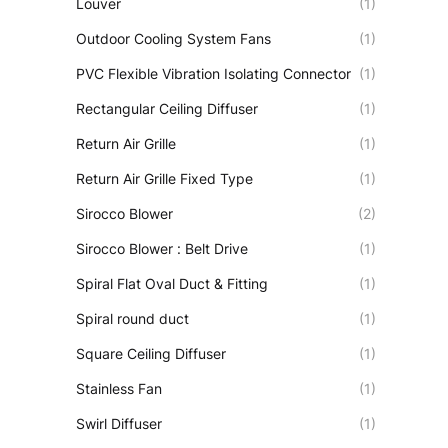
Louver
(1)
Outdoor Cooling System Fans
(1)
PVC Flexible Vibration Isolating Connector
(1)
Rectangular Ceiling Diffuser
(1)
Return Air Grille
(1)
Return Air Grille Fixed Type
(1)
Sirocco Blower
(2)
Sirocco Blower : Belt Drive
(1)
Spiral Flat Oval Duct & Fitting
(1)
Spiral round duct
(1)
Square Ceiling Diffuser
(1)
Stainless Fan
(1)
Swirl Diffuser
(1)