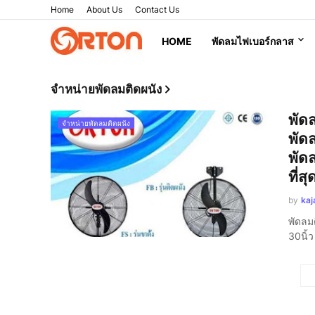
Home
About Us
Contact Us
HOME
พัดลมไฟเบอร์กลาส
จำหน่ายพัดลมติดผนัง
พัดล
จำหน่ายพัดลมติดผนัง
พัดล
พัด
ที่สุ
by
kaj
พัดลมต
30นิ้